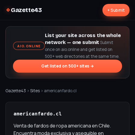
Gazette43
+ Submit
List your site across the whole
network — one submit
Submit
AIO.ONLINE
once on aio.online and get listed on
500+ web directories at the same time.
Get listed on 500+ sites →
Gazette43
›
Sites
› americanfardo.cl
americanfardo.cl
Venta de fardos de ropa americana en Chile.
Encuentra moda exclusiva y asequible en