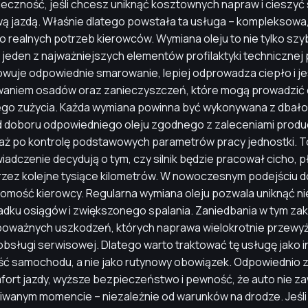
ieczność, jeśli chcesz uniknąć kosztownych napraw i cieszyć 
jazdą. Właśnie dlatego powstała ta usługa – kompleksowa, 
realnych potrzeb kierowców. Wymiana oleju to nie tylko sz
 jeden z najważniejszych elementów profilaktyki technicznej 
chowuje odpowiednie smarowanie, lepiej odprowadza ciepło i j
aniem osadów oraz zanieczyszczeń, które mogą prowadzić 
go zużycia. Każda wymiana powinna być wykonywana z dbało
d doboru odpowiedniego oleju zgodnego z zaleceniami produ
, aż po kontrolę podstawowych parametrów pracy jednostki. T
iadczenie decydują o tym, czy silnik będzie pracował cicho, pł
zez kolejne tysiące kilometrów. W nowoczesnym podejściu do
domość kierowcy. Regularna wymiana oleju pozwala uniknąć nie 
adku osiągów i zwiększonego spalania. Zaniedbania w tym za
poważnych uszkodzeń, których naprawa wielokrotnie przewy
sługi serwisowej. Dlatego warto traktować tę usługę jako 
ć samochodu, a nie jako rutynowy obowiązek. Odpowiednio za
fort jazdy, wyższe bezpieczeństwo i pewność, że auto nie z
iwanym momencie – niezależnie od warunków na drodze. Jeśli 