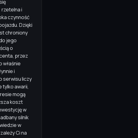
się
rzetelna i
ybka czynność
pojazdu. Dzięki
est chroniony
do jego
ścią o
centa, przez
o właśnie
ynnie i
 serwisu liczy
tylko awarii,
kresie mogą
ższa koszt
inwestycję w
dbany silnik
awiedzie w
zależy Ci na