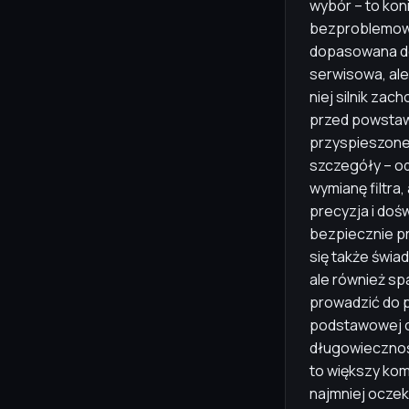
wybór – to kon
bezproblemową 
dopasowana do 
serwisowa, ale
niej silnik za
przed powstaw
przyspieszone
szczegóły – o
wymianę filtra
precyzja i dośw
bezpiecznie pr
się także świa
ale również sp
prowadzić do 
podstawowej ob
długowiecznoś
to większy kom
najmniej oczek