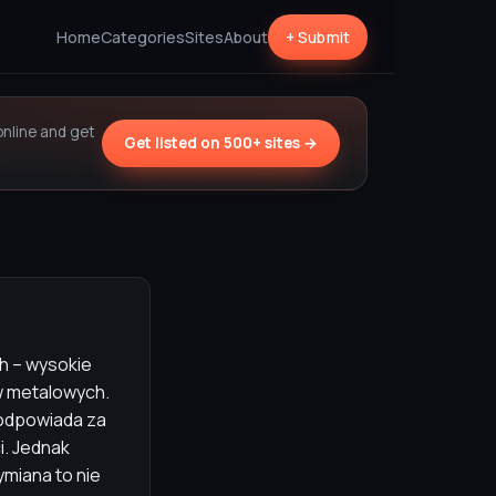
Home
Categories
Sites
About
+ Submit
online and get
Get listed on 500+ sites →
h – wysokie
ów metalowych.
 odpowiada za
i. Jednak
ymiana to nie