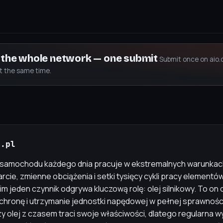
s the whole network — one submit
Submit once on aio.
at the same time.
m.pl
o samochodu każdego dnia pracuje w ekstremalnych warunkac
arcie, zmienne obciążenia i setki tysięcy cykli pracy element
m jeden czynnik odgrywa kluczową rolę: olej silnikowy. To on
hronę i utrzymanie jednostki napędowej w pełnej sprawnośc
y olej z czasem traci swoje właściwości, dlatego regularna w