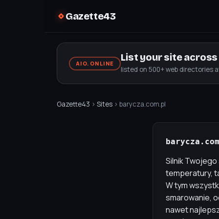
Gazette43
List your site acros
AIO.ONLINE
listed on 500+ web directories 
Gazette43
›
Sites
› barycza.com.pl
barycza.co
Silnik Twojeg
temperatury, t
W tym wszystki
smarowanie, oc
nawet najlepsz