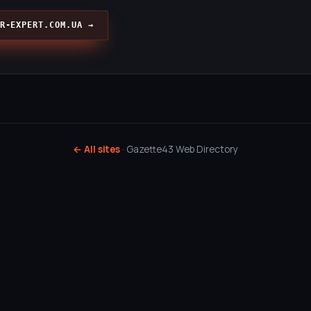
R-EXPERT.COM.UA →
← All sites
· Gazette43 Web Directory