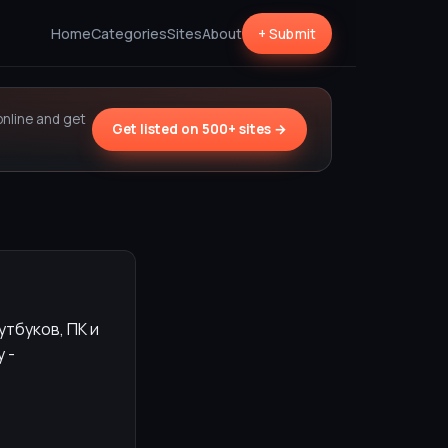
Home
Categories
Sites
About
+ Submit
online and get
Get listed on 500+ sites →
утбуков, ПК и
 -