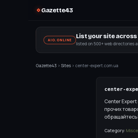
Gazette43
List your site acros
AIO.ONLINE
listed on 500+ web directories 
Gazette43
›
Sites
› center-expert.com.ua
center-exp
Center Expert
прочих товар
обращайтесь
Category:
Misce