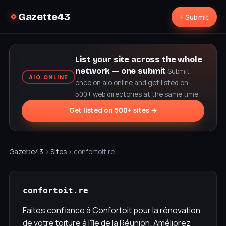
Gazette43
+ Submit
List your site across the whole
network — one submit
Submit
AIO.ONLINE
once on aio.online and get listed on
500+ web directories at the same time.
Get listed on 500+ sites →
Gazette43
›
Sites
› confortoit.re
confortoit.re
Faites confiance à Confortoit pour la rénovation
de votre toiture à l'île de la Réunion. Améliorez