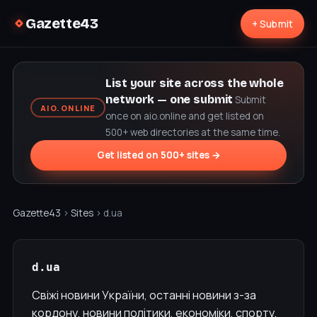
Gazette43
+ Submit
List your site across the whole
network — one submit
Submit
AIO.ONLINE
once on aio.online and get listed on
500+ web directories at the same time.
Get listed on 500+ sites →
Gazette43
›
Sites
› d.ua
d.ua
Свіжі новини України, останні новини з-за
кордону, новини політики, економіки, спорту,