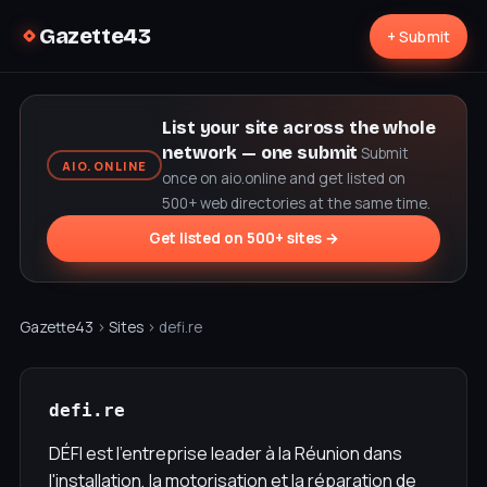
Gazette43
+ Submit
List your site across the whole
network — one submit
Submit
AIO.ONLINE
once on aio.online and get listed on
500+ web directories at the same time.
Get listed on 500+ sites →
Gazette43
›
Sites
› defi.re
defi.re
DÉFI est l'entreprise leader à la Réunion dans
l'installation, la motorisation et la réparation de