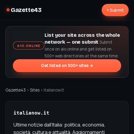
Gazette43
+ Submit
List your site across the whole
network — one submit
Submit
AIO.ONLINE
once on aio.online and get listed on
500+ web directories at the same time.
Get listed on 500+ sites →
Gazette43
›
Sites
› italianow.it
italianow.it
Ultime notizie dall’Italia: politica, economia,
società, cultura e attualità. Aggiornamenti