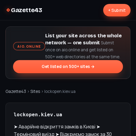
Gazette43
+ Submit
List your site across the whole
network — one submit
Submit
AIO.ONLINE
once on aio.online and get listed on
500+ web directories at the same time.
Get listed on 500+ sites →
Gazette43
›
Sites
› lockopen.kiev.ua
lockopen.kiev.ua
➤ Аварійне відкриття замків в Києві ➤
Терміновий виїзд ➤ Відкриємо замок за 30