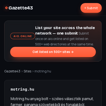
Gazette43
+ Submit
List your site across the whole
network — one submit
Submit
AIO.ONLINE
once on aio.online and get listed on
500+ web directories at the same time.
Get listed on 500+ sites →
Gazette43
›
Sites
› motring.hu
motring.hu
Motring.hu anyag bolt – széles választék pamut,
farmer, panama szövetekből és fonalakból.