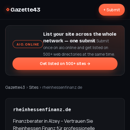
Gazette43
+ Submit
List your site across the whole
network — one submit
Submit
AIO.ONLINE
once on aio.online and get listed on
500+ web directories at the same time.
Get listed on 500+ sites →
Gazette43
›
Sites
› rheinhessenfinanz.de
rheinhessenfinanz.de
Finanzberater in Alzey – Vertrauen Sie
Rheinhessen Finanz für professionelle