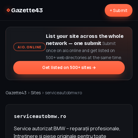
Gazette43
+ Submit
List your site across the whole
network — one submit
Submit
AIO.ONLINE
once on aio.online and get listed on
500+ web directories at the same time.
Get listed on 500+ sites →
Gazette43
›
Sites
› serviceautobmw.ro
serviceautobmw.ro
Service autorizat BMW – reparații profesionale,
întreținere și piese originale pentru toate