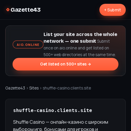
Gazette43
+ Submit
List your site across the whole
network — one submit
Submit
AIO.ONLINE
once on aio.online and get listed on
500+ web directories at the same time.
Get listed on 500+ sites →
Gazette43
›
Sites
› shuffle-casino.clients.site
shuffle-casino.clients.site
Shuffle Casino — онлайн-казино с широким
выбором игр, бонусами для игроков и