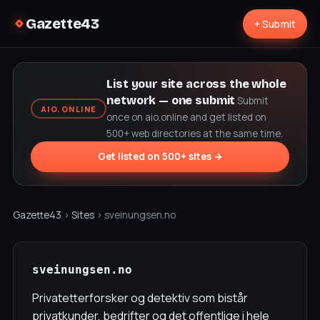
Gazette43
+ Submit
List your site across the whole
network — one submit
Submit
AIO.ONLINE
once on aio.online and get listed on
500+ web directories at the same time.
Get listed on 500+ sites →
Gazette43
›
Sites
› sveinungsen.no
sveinungsen.no
Privatetterforsker og detektiv som bistår
privatkunder, bedrifter og det offentlige i hele