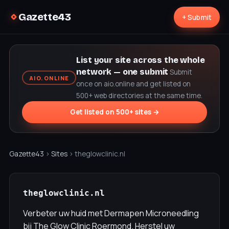
Gazette43
+ Submit
List your site across the whole
network — one submit
Submit
AIO.ONLINE
once on aio.online and get listed on
500+ web directories at the same time.
Get listed on 500+ sites →
Gazette43
›
Sites
› theglowclinic.nl
theglowclinic.nl
Verbeter uw huid met Dermapen Microneedling
bij The Glow Clinic Roermond. Herstel uw