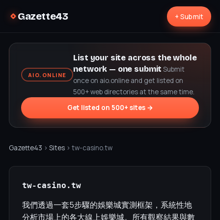
Gazette43
+ Submit
List your site across the whole
network — one submit
Submit
AIO.ONLINE
once on aio.online and get listed on
500+ web directories at the same time.
Get listed on 500+ sites →
Gazette43
›
Sites
› tw-casino.tw
tw-casino.tw
我們透過一套5步驟的娛樂城實測框架，系統性地
分析市場上的各大線上娛樂城。所有觀察結果與數