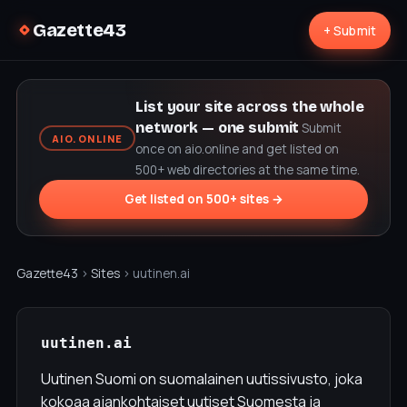
Gazette43
+ Submit
List your site across the whole
network — one submit
Submit
AIO.ONLINE
once on aio.online and get listed on
500+ web directories at the same time.
Get listed on 500+ sites →
Gazette43
›
Sites
› uutinen.ai
uutinen.ai
Uutinen Suomi on suomalainen uutissivusto, joka
kokoaa ajankohtaiset uutiset Suomesta ja