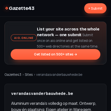
Gazette43
+ Submit
List your site across the whole
network — one submit
Submit
AIO.ONLINE
once on aio.online and get listed on
500+ web directories at the same time.
Get listed on 500+ sites →
Gazette43
›
Sites
› verandasvanderbauwhede.be
verandasvanderbauwhede.be
Aluminium veranda's volledig op maat. Ontwerp,
bouw én plaatsing. Eigen atelier in Waregem.