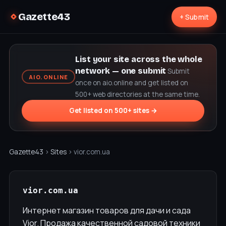
Gazette43
+ Submit
List your site across the whole
network — one submit
Submit
AIO.ONLINE
once on aio.online and get listed on
500+ web directories at the same time.
Get listed on 500+ sites →
Gazette43
›
Sites
› vior.com.ua
vior.com.ua
Интернет магазин товаров для дачи и сада
Vior. Продажа качественной садовой техники