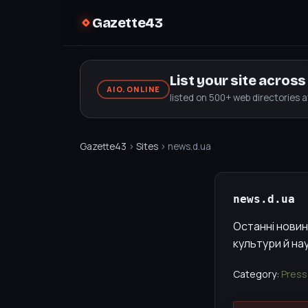
Gazette43
List your site acros
AIO.ONLINE
listed on 500+ web directories 
Gazette43
›
Sites
› news.d.ua
news.d.ua
Останні новини
культури й на
Category:
Press