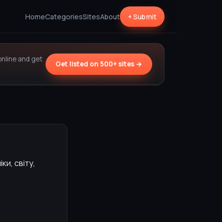
Home
Categories
Sites
About
+ Submit
online and get
Get listed on 500+ sites →
ки, світу,