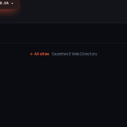
D.UA →
← All sites
· Gazette43 Web Directory